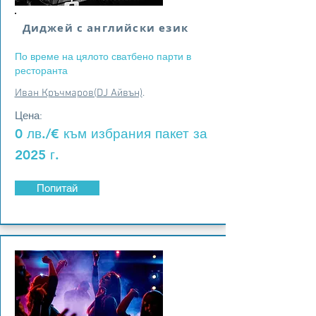
Диджей с английски език
По време на цялото сватбено парти в
ресторанта
Иван Кръчмаров(DJ Айвън)
.
Цена:
0 лв./€ към избрания пакет за
2025 г.
Попитай