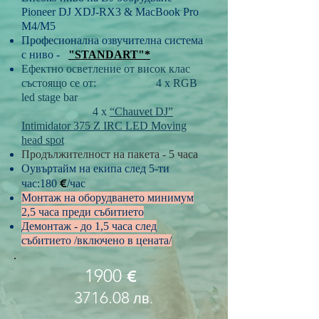
Pioneer DJ XDJ-RX3 & MacBook Pro
M4/M5
Професионална озвучителна система
с ниво -
"STANDART"*
Ефектно осветление от висок клас
състоящо се от: 4 х RGB
led stage bar
4 х
“Chauvet DJ”
Intimidator
375 Z
IRC LED Moving
head spot
Продължителност на пакета - 5 часа
Оувъртайм на екипа след 5-ти
€
час:
180
/час
Монтаж на оборудването минимум
2,5 часа преди събитието
Демонтаж - до 1,5 часа след
събитието /включено в цената/
1900
€
3716.08
лв.