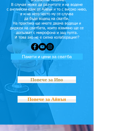
- абсолютна машина.
В случая може да разчитате и на водене
с английски език от Айвън и то с високо ниво,
а и на него често му се случва
да бъде водещ на сватби.
На практика ще имате двама водещи и
диджеи на сватбата, които взаимно ще се
допълват с микрофона и зад пулта.
И това ако не е силна колаборация!?
Пакети и цени за сватба
Повече за Иво
Повече за Айвън