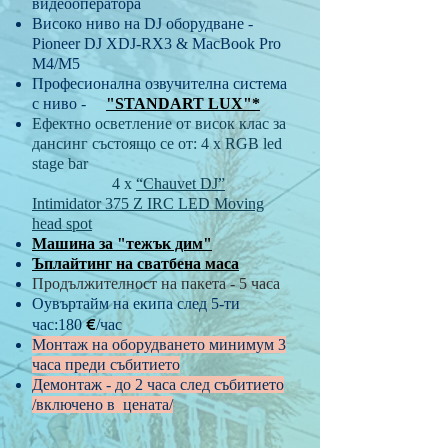
видеооператора
Високо ниво на DJ оборудване -
Pioneer DJ XDJ-RX3 & MacBook Pro
M4/M5
Професионална озвучителна система
с ниво -
"STANDART LUX"*
Ефектно осветление от висок клас за
дансинг състоящо се от: 4 х RGB led
stage bar
4 х
“Chauvet DJ”
Intimidator
375 Z
IRC LED Moving
head spot
Машина за "тежък дим"
Ъплайтинг на сватбена маса
Продължителност на пакета - 5 часа
Оувъртайм на екипа след 5-ти
€
час:180
/час
Монтаж на оборудването минимум 3
часа преди събитието
Демонтаж - до 2 часа след събитието
/включено в цената/