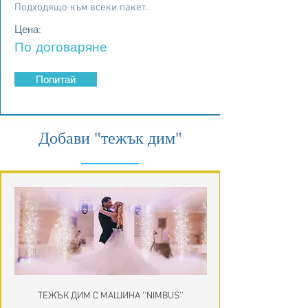
Подходящо към всеки пакет.
Цена:
По договаряне
Попитай
Добави "тежък дим"
ТЕЖЪК ДИМ С МАШИНА ''NIMBUS''