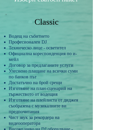
Classic
Водещ на събитието
Професионален DJ
Техническо лице - осветител
Официална кореспонденция по и-
мейл
Договор за предлаганите услуги
Улеснено плащане на всички суми
по банков път
Достатъчно на брой срещи
Изготвяне на план-сценарий на
тържеството от водещия
Изготвяне на плейлиста от диджея
съобразена с музикалните ви
предпочитания
Чист звук за рекордера на
видеооператора
Високо ниво на DJ оборудване -