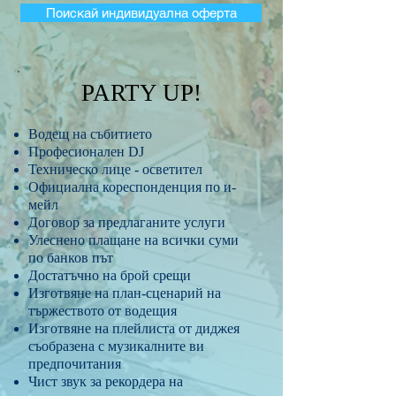
Поискай индивидуална оферта
PARTY UP!
Водещ на събитието
Професионален DJ
Техническо лице - осветител
Официална кореспонденция по и-
мейл
Договор за предлаганите услуги
Улеснено плащане на всички суми
по банков път
Достатъчно на брой срещи
Изготвяне на план-сценарий на
тържеството от водещия
Изготвяне на плейлиста от диджея
съобразена с музикалните ви
предпочитания
Чист звук за рекордера на