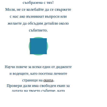
съобразена с тях!
Моля, не се колебайте да се свържете
с нас ако възникнат въпроси или
желаете да обсъдим детайли около
събитието.
Научи повече за всеки един от диджеите
и водещите, като посетиш личните
.
страници на
екипа
Провери дали има свободен екип за
датата на твоето събитие, като
изпратиш запитване по
e-mail
.