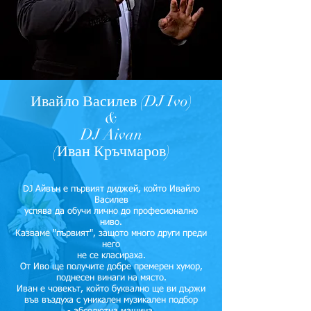
Ивайло Василев
(DJ Ivo)
&
DJ Aivan
(Иван Кръчмаров)
DJ Айвън е първият диджей, който Ивайло
Василев
успява да обучи лично до професионално
ниво.
Казваме "първият", защото много други преди
него
не се класираха.
От Иво ще получите добре премерен хумор,
поднесен винаги на място.
Иван е човекът, който буквално ще ви държи
във въздуха с уникален музикален подбор