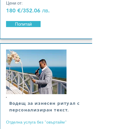
Цени от:
180 €
/352.06 лв.
Попитай
Водещ за изнесен ритуал с
персонализиран текст.
Отделна услуга без "овъртайм"