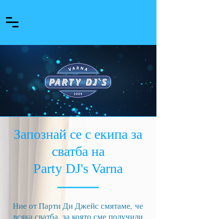
Запознай се с екипа за
сватба на
Party DJ's Varna
Ние от Парти Ди Джейс смятаме, че
всяка сватба, за която сме получили