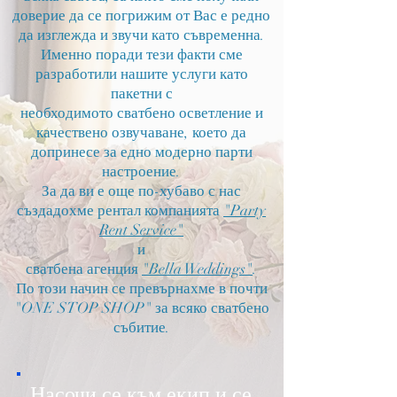
доверие да се погрижим от Вас е редно
да изглежда и звучи като съвременна.
Именно поради тези факти сме
разработили нашите услуги като
пакетни с
необходимото сватбено осветление и
качествено озвучаване, което да
допринесе за едно модерно парти
настроение.
За да ви е още по-хубаво с нас
създадохме рентал компанията
"Party
Rent Service"
и
сватбена агенция
"Bella Weddings"
.
По този начин се превърнахме в почти
"ONE STOP SHOP" за всяко сватбено
събитие.
Насочи се към екип и се