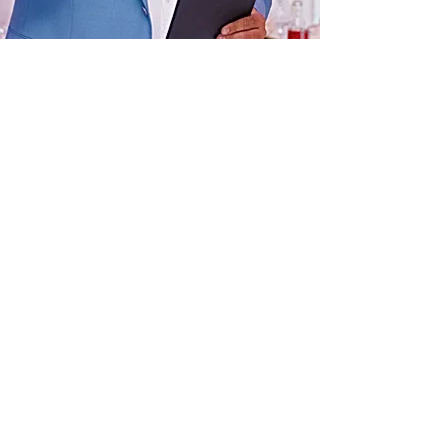
PARTY DJ'S ORIGINAL 2009 е
запазена марка с регистрационен
номер №
00096430
от
28.04.2017
г.
към Патентно ведомство на
Република България.