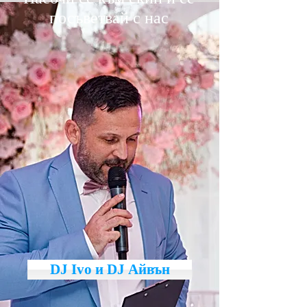
посъветвай с нас
DJ Ivo и DJ Айвън