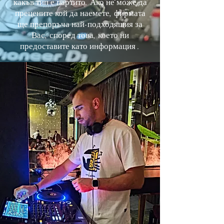
какъв тип е партито. Ако не може да
прецените кой да наемете, фирмата
ще препоръча най-подходящия за
Вас, според това, което ни
предоставите като информация .