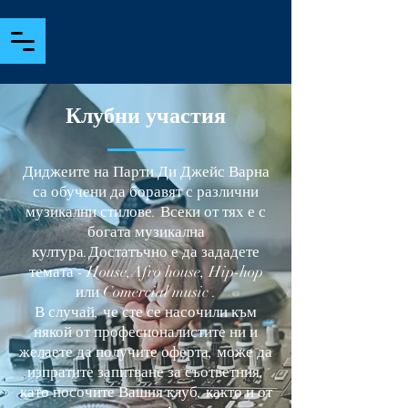
Клубни участия
Диджеите на Парти Ди Джейс Варна
са обучени да боравят с различни
музикални стилове. Всеки от тях е с
богата музикална
култура.Достатъчно е да зададете
темата - House,Afro house, Hip-hop
или Comercial music .
В случай, че сте се насочили към
някой от професионалистите ни и
желаете да получите оферта, може да
изпратите запитване за съответния,
като посочите Вашия клуб, както и от